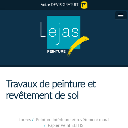
Votre DEVIS GRATUIT
Lejas Peinture
Travaux de peinture et
revêtement de sol
Conseils Déco
Revêtements muraux
Toutes
/
Peinture intérieure et revêtement mural
Peinture Murale
/
Papier Peint ELITIS