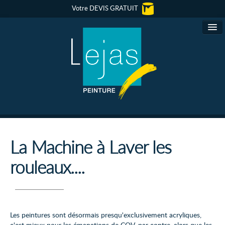
Votre DEVIS GRATUIT
Lejas Peinture
La Machine à Laver les
rouleaux....
Conseils Déco
Revêtements muraux
Peinture Murale
Les peintures sont désormais presqu'exclusivement acryliques,
c'est mieux pour les émanations de COV, par contre, alors que les