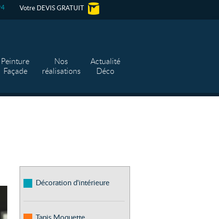
94
Votre DEVIS GRATUIT
Peinture
Nos
Actualité
Façade
réalisations
Déco
Décoration d'intérieure
Tapis Moquette