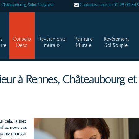
s, Châteaubourg, Saint Grégoire
Contactez-nous au 02 99 00 34 
as
Conseils
Revêtements
Peinture
Revêtement
ure
Déco
muraux
Murale
Sol Souple
rieur à Rennes, Châteaubourg et
r cela, laissez
onfiez nous vos
haitez changer