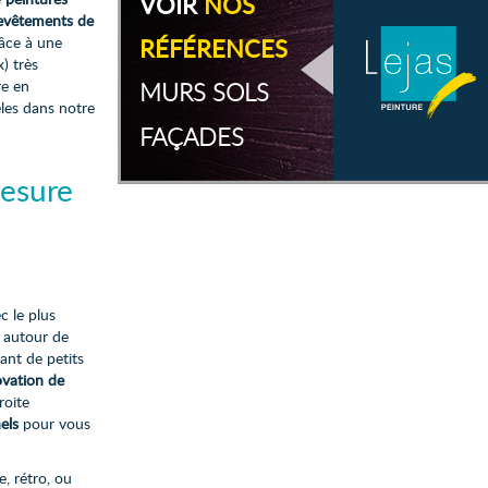
VOIR
NOS
evêtements de
râce à une
RÉFÉRENCES
) très
re en
MURS SOLS
les dans notre
FAÇADES
mesure
c le plus
t autour de
lant de petits
ovation de
roite
els
pour vous
, rétro, ou