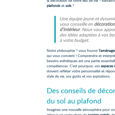
la décoration de votre lieu de vie ? Rafraîch
plafonds
et
sols
?
Une équipe jeune et dynam
vous conseille en
décoration
d’intérieur
. Nous vous appo
des idées adaptées à vos be
à votre budget.
Notre philosophie ? vous fournir
l’aménage
qui vous convient ! Comprendre et interpré
besoins esthétiques est une partie essentiel
compétences. C’est pourquoi, vos
espaces i
doivent refléter votre personnalité et répon
style de vie, vos goûts et vos aspirations.
Des conseils de déco
du sol au plafond
Imaginez une nouvelle atmosphère pour vot
grâce à un vaste choix de
papiers peints
, d