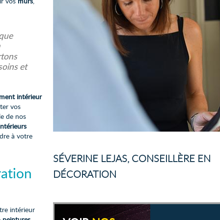
ir vos
murs
,
ique
rtons
soins et
ment intérieur
ter vos
le de nos
ntérieurs
dre à votre
SÉVERINE LEJAS, CONSEILLÈRE EN
ration
DÉCORATION
re intérieur
e
peintures