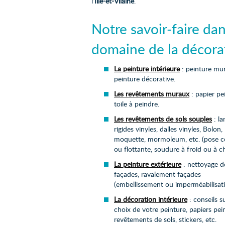
l’
Ille-et-Vilaine
.
Notre savoir-faire dan
domaine de la décorat
La peinture intérieure
: peinture mur
peinture décorative.
Les revêtements muraux
: papier pei
toile à peindre.
Les revêtements de sols souples
: l
rigides vinyles, dalles vinyles, Bolon,
moquette, mormoleum, etc. (pose co
ou flottante, soudure à froid ou à c
La peinture extérieure
: nettoyage d
façades, ravalement façades
(embellissement ou imperméabilisat
La décoration intérieure
: conseils su
choix de votre peinture, papiers pein
revêtements de sols, stickers, etc.