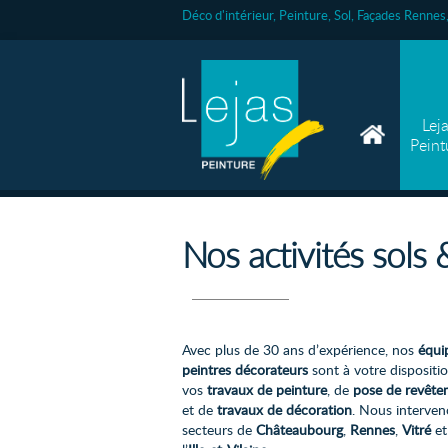
Déco d'intérieur, Peinture, Sol, Façades Renne
Lej
Peint
Nos activités sols
Avec plus de 30 ans d’expérience, nos
équi
peintres décorateurs
sont à votre dispositi
vos
travaux de peinture
, de
pose de revête
et de
travaux de décoration
. Nous interven
secteurs de
Châteaubourg
,
Rennes
,
Vitré
et