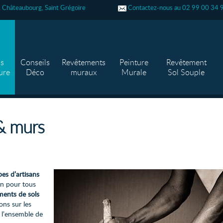
s, Châteaubourg, Saint Grégoire
Contactez-nous au 02 99 00 34 
as
Conseils
Revêtements
Peinture
Revêtement
ure
Déco
muraux
Murale
Sol Souple
 & murs
pes d’artisans
on pour tous
ments de sols
ons sur les
 l’ensemble de