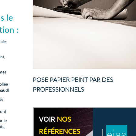
s le
ion :
ale,
nt,
ames
POSE PAPIER PEINT PAR DES
llée
PROFESSIONNELS
haud)
es
ion)
VOIR
NOS
r le
ts,
RÉFÉRENCES